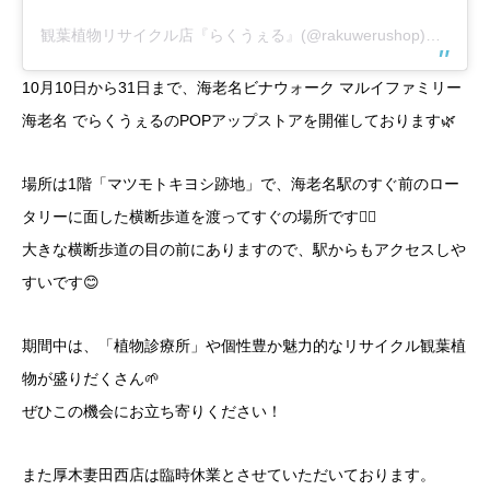
観葉植物リサイクル店『らくうぇる』(@rakuwerushop)がシェアした投稿
10月10日から31日まで、海老名ビナウォーク マルイファミリー
海老名 でらくうぇるのPOPアップストアを開催しております🌿
場所は1階「マツモトキヨシ跡地」で、海老名駅のすぐ前のロー
タリーに面した横断歩道を渡ってすぐの場所です🚶‍♀️
大きな横断歩道の目の前にありますので、駅からもアクセスしや
すいです😊
期間中は、「植物診療所」や個性豊か魅力的なリサイクル観葉植
物が盛りだくさん🌱
ぜひこの機会にお立ち寄りください！
また厚木妻田西店は臨時休業とさせていただいております。