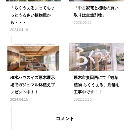
「らくうぇる」ってちょ
「中古家電と植物の買い
っとうるさい植物屋か
取りは全然別物」
も・・・
2023.06.26
2024.04.19
積水ハウスイズ厚木展示
厚木市妻田西にて「観葉
場でガジュマル鉢植えプ
植物 らくうぇる」店舗を
レゼント中！！
工事中です！！
2024.04.15
2022.12.20
コメント