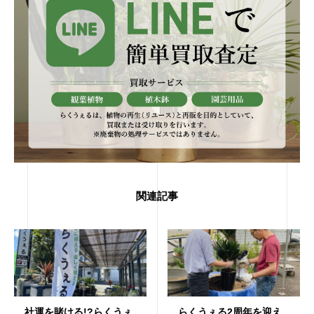
関連記事
社運を賭ける!?らくうぇ
らくうぇる2周年を迎え