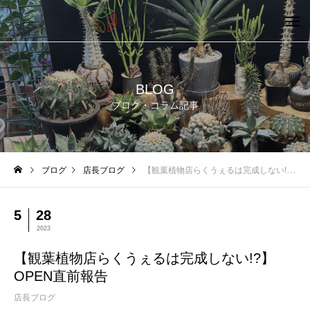
BLOG
ブログ・コラム記事
ブログ
店長ブログ
【観葉植物店らくうぇるは完成しない!?】OPEN直前報告
5
28
2023
【観葉植物店らくうぇるは完成しない!?】
OPEN直前報告
店長ブログ