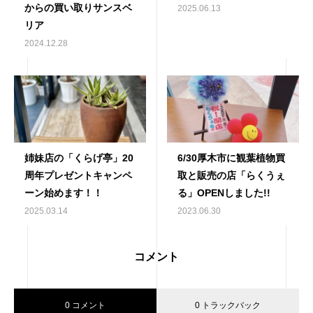
からの買い取りサンスベ
2025.06.13
リア
2024.12.28
姉妹店の「くらげ亭」20
6/30厚木市に観葉植物買
周年プレゼントキャンペ
取と販売の店「らくうぇ
ーン始めます！！
る」OPENしました!!
2025.03.14
2023.06.30
コメント
0 コメント
0 トラックバック